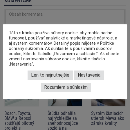
KOMENTÁRE
Táto stránka používa súbory cookie, aby mohla riadne
fungovať, používať analytické a marketingové nástroje, a
aj systém komentárov. Detailný popis nájdete v Politike
Pamätajte si, že na internete nie ste anonymný. Komentáre sú publikované
ochrany súkromia. Ak súhlasíte s používaním súborov
užívateľmi portálu a nie sú pred publikácií autorizované redakcií. Spoločnosť
Ešte nikto nekomentoval tento článok. Buďte prvý!
cookie, kliknite tlačidlo „Rozumiem a súhlasím”. Ak chcete
MotoFocus EU nenesie zodpovednosť za informácie uvedené v komentároch,
zmeniť nastavenia súborov cookie, kliknite tlačidlo
ale pokúša sa odstrániť príspevky, ktoré porušujú
Pravidlá pridávania
komentárov
a právne predpisy.
„Nastavenia”.
Odporúčame
Len to najnutnejšie
Nastavenia
Rozumiem a súhlasím
Bosch, Toyota,
Štúdia odhalila
Systém čistiacich
BMW a Repsol
najrýchlejšie sa
utierok Mewa ako
spúšťajú pilotný
znehodnocujúce
záruka kvality
projekt s
vozidlá na