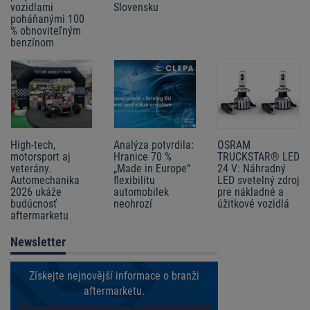
vozidlami
Slovensku
poháňanými 100
% obnoviteľným
benzínom
High-tech,
Analýza potvrdila:
OSRAM
motorsport aj
Hranice 70 %
TRUCKSTAR® LED
veterány.
„Made in Europe“
24 V: Náhradný
Automechanika
flexibilitu
LED svetelný zdroj
2026 ukáže
automobilek
pre nákladné a
budúcnosť
neohrozí
úžitkové vozidlá
aftermarketu
Newsletter
Získejte nejnovější informace o branži
aftermarketu.