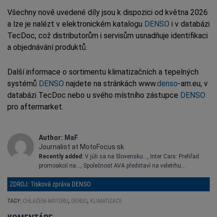
Všechny nově uvedené díly jsou k dispozici od května 2026
a lze je nalézt v elektronickém katalogu
DENSO
i v databázi
TecDoc, což distributorům i servisům usnadňuje identifikaci
a objednávání produktů.
Další informace o sortimentu klimatizačních a tepelných
systémů
DENSO
najdete na stránkách www.
denso
-am.eu, v
databázi TecDoc nebo u svého místního zástupce
DENSO
pro aftermarket.
Author:
MaF
Journalist at MotoFocus.sk
Recently added
:
V júli sa na Slovensku…
,
Inter Cars: Prehľad
promoakcií na…
,
Společnost AVA představí na veletrhu…
ZDROJ: Tisková zpráva DENSO
,
,
TAGY:
CHLAZENI-MOTORU
DENSO
KLIMATIZACE