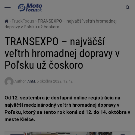
›
TruckFocus
›
TRANSEXPO – najväčší veľtrh hromadnej
dopravy v Poľsku už čoskoro
TRANSEXPO – najväčší
veľtrh hromadnej dopravy v
Poľsku už čoskoro
Author:
AnM
,
5 októbra 2022, 12:42
Od 12. septembra je dostupná online registrácia na
najväčší medzinárodný veľtrh hromadnej dopravy v
Poľsku, ktorý sa tento rok koná od 12. do 14. októbra v
meste Kielce.