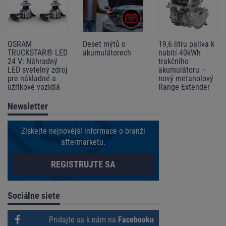
OSRAM
Deset mýtů o
19,6 litru paliva k
TRUCKSTAR® LED
akumulátorech
nabití 40kWh
24 V: Náhradný
trakčního
LED svetelný zdroj
akumulátoru –
pre nákladné a
nový metanolový
úžitkové vozidlá
Range Extender
Newsletter
Získejte nejnovější informace o branži
aftermarketu.
REGISTRUJTE SA
Sociálne siete
Pridajte sa k nám na
Facebooku