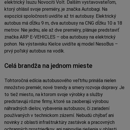
elektrický Isuzu Novociti Volt. Ďalším vystavovateľom,
ktorý ohlásil svoje premiéry, je značka Autobagi. Na
expozícii spoločnosti uvidíte až tri autobusy. Elektrický
autobus má dĺžku 9 m, dva autobusy na CNG dĺžku 10 a 18
metrov. Nie jednu, ale až dve premiéry, plánuje predstaviť
značka ARP E-VEHICLES – oba autobusy na elektrický
pohon. Na výstavisku Kielce uvidíte aj model NesoBus –
prvý poľský autobus na vodík.
Celá brandža na jednom mieste
Tohtoročná edícia autobusového veľtrhu prináša nielen
množstvo premiér, nové trendy a smery rozvoja dopravy. Je
to tiež miesto, na ktorom svoje výrobky a služby
predstavujú rôzne firmy, ktoré sa zaoberajú výrobou
náhradných dielov, vybavenia autobusov, či zariadení
používaných v technickom zázemí. Nebudú chýbať ani
novinky z oblasti infraštruktúry zastávok a pracovných
ochranných prostriedkov, ani najnovšie riešenia v oblasti