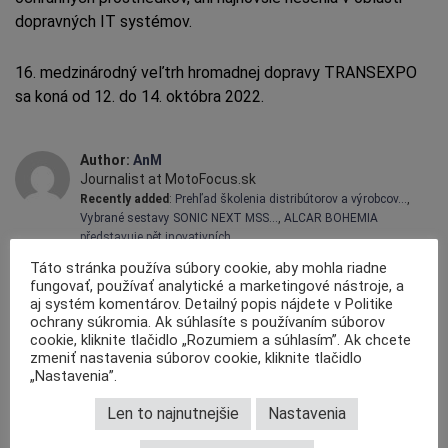
dopravných IT systémov.
16. medzinárodný veľtrh hromadnej dopravy TRANSEXPO
sa koná od 12. do 14. októbra 2022.
Author:
AnM
Journalist at MotoFocus.sk
Recently added
:
Prehľad školenia distribútorov a výrobcov…
,
Vybrané sestavy SONIC NEXT MSS…
,
ALCAR BOHEMIA
představuje pět inovativních…
Táto stránka používa súbory cookie, aby mohla riadne
ZDROJ: Tlačová správa Targi Kielce
fungovať, používať analytické a marketingové nástroje, a
aj systém komentárov. Detailný popis nájdete v Politike
,
,
,
TAGY:
KIELCE
TRANSEXPO
VELETRH
VEĽTRH
ochrany súkromia. Ak súhlasíte s používaním súborov
cookie, kliknite tlačidlo „Rozumiem a súhlasím”. Ak chcete
KOMENTÁRE
zmeniť nastavenia súborov cookie, kliknite tlačidlo
„Nastavenia”.
Len to najnutnejšie
Nastavenia