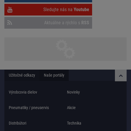
Sledujte nás na
Youtube
Aktuálne a rýchlo s
RSS
Užitočné odkazy
Naše portály
Výrobcovia dielov
Novinky
Pneumatiky / pneuservis
Akcie
Distribútori
Technika