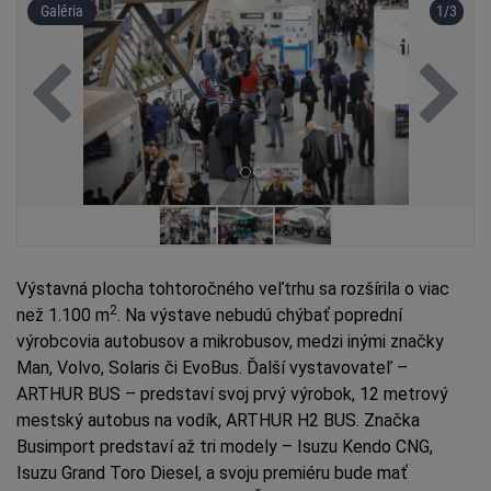
Previous
Next
Galéria
1
/3
Výstavná plocha tohtoročného veľtrhu sa rozšírila o viac
2
než 1.100 m
. Na výstave nebudú chýbať poprední
výrobcovia autobusov a mikrobusov, medzi inými značky
Man, Volvo, Solaris či EvoBus. Ďalší vystavovateľ –
ARTHUR BUS – predstaví svoj prvý výrobok, 12 metrový
mestský autobus na vodík, ARTHUR H2 BUS. Značka
Busimport predstaví až tri modely – Isuzu Kendo CNG,
Isuzu Grand Toro Diesel, a svoju premiéru bude mať