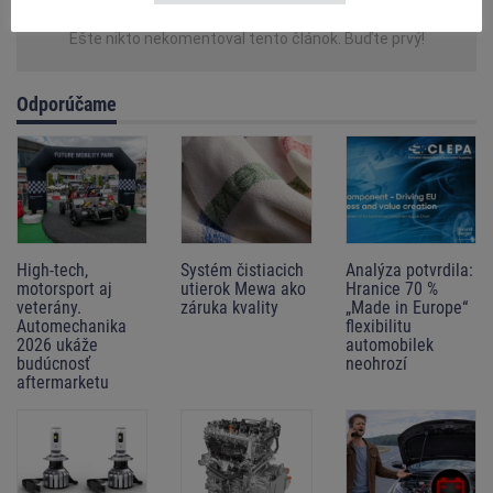
Pamätajte si, že na internete nie ste anonymný. Komentáre sú publikované
užívateľmi portálu a nie sú pred publikácií autorizované redakcií. Spoločnosť
Ešte nikto nekomentoval tento článok. Buďte prvý!
MotoFocus EU nenesie zodpovednosť za informácie uvedené v komentároch,
ale pokúša sa odstrániť príspevky, ktoré porušujú
Pravidlá pridávania
komentárov
a právne predpisy.
Odporúčame
High-tech,
Systém čistiacich
Analýza potvrdila:
motorsport aj
utierok Mewa ako
Hranice 70 %
veterány.
záruka kvality
„Made in Europe“
Automechanika
flexibilitu
2026 ukáže
automobilek
budúcnosť
neohrozí
aftermarketu