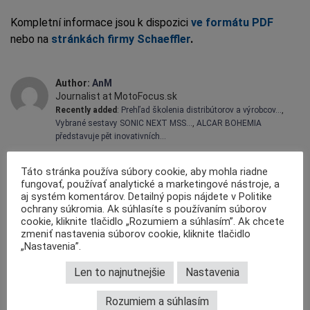
Kompletní informace jsou k dispozici
ve formátu PDF
nebo na
stránkách firmy Schaeffler
.
Author:
AnM
Journalist at MotoFocus.sk
Recently added
:
Prehľad školenia distribútorov a výrobcov…
,
Vybrané sestavy SONIC NEXT MSS…
,
ALCAR BOHEMIA
představuje pět inovativních…
Komerční článek firmy Schaeffler
Táto stránka používa súbory cookie, aby mohla riadne
fungovať, používať analytické a marketingové nástroje, a
,
,
,
TAGY:
SCHAEFFLER
SENZORY
VITESCO
VSTRIKOVACE
aj systém komentárov. Detailný popis nájdete v Politike
ochrany súkromia. Ak súhlasíte s používaním súborov
KOMENTÁRE
cookie, kliknite tlačidlo „Rozumiem a súhlasím”. Ak chcete
zmeniť nastavenia súborov cookie, kliknite tlačidlo
„Nastavenia”.
Len to najnutnejšie
Nastavenia
Rozumiem a súhlasím