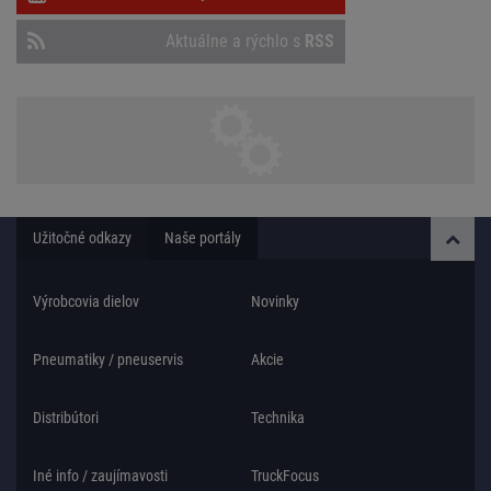
Aktuálne a rýchlo s
RSS
Užitočné odkazy
Naše portály
Výrobcovia dielov
Novinky
Pneumatiky / pneuservis
Akcie
Distribútori
Technika
Iné info / zaujímavosti
TruckFocus