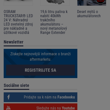
OSRAM
19,6 litru paliva k
Deset mýtů o
TRUCKSTAR® LED
nabití 40kWh
akumulátorech
24 V: Náhradný
trakčního
LED svetelný zdroj
akumulátoru –
pre nákladné a
nový metanolový
úžitkové vozidlá
Range Extender
Newsletter
Získejte nejnovější informace o branži
aftermarketu.
REGISTRUJTE SA
Sociálne siete
Pridajte sa k nám na
Facebooku
Sledujte nás na
Youtube