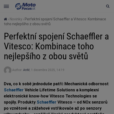
›
Novinky
›
Perfektní spojení Schaeffler a Vitesco: Kombinace
toho nejlepšího z obou světů
Perfektní spojení Schaeffler a
Vitesco: Kombinace toho
nejlepšího z obou světů
Author:
AnM
,
1 decembra 2025, 14:19
Dva, co k sobě jednoduše patří: Mechanická odbornost
Schaeffler
Vehicle Lifetime Solutions a komplexní
elektronické know-how Vitesco Technologies se
spojily. Produkty
Schaeffler
Vitesco – od NOx senzorů
po vznětové a zážehové vstřikovače až po senzory