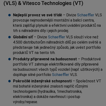
(VLS) & Vitesco Technologies (VT)
Nejlepší provoz ve své třídě
– Divize
Schaeffler
VLS
provozuje nejmodernější montážní a balicí centra,
která zajišťují plynulé a efektivní uvádění produktů na
trh s náhradními díly i jejich prodej.
Globální síť
– Divize
Schaeffler
VLS slouží více než
4.500 distributorům náhradních dílů po celém světě a
představuje tak jedinečný způsob, jak uvést portfolio
produktů VT na tento trh.
Produkty připravené na budoucnost
– Produktové
portfolio VT zahrnuje elektrifikované díly připravené
na budoucnost všech typů vozidel (např. užitkových) a
doplňuje silné portfolio
Schaeffler
VLS.
Pokročilé inženýrské schopnosti
– Společnost VT
má bohaté inženýrské znalosti napříč různými
technologiemi (hydraulika, 1mechatronika,
elektronika) a dokáže navrhnout i postup
výroby/repase.