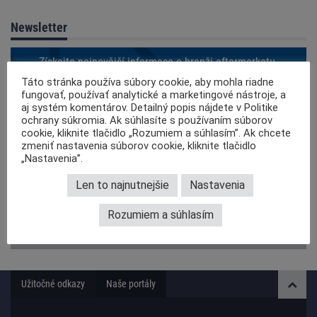
Newsletter
Získejte nejnovější informace o branži aftermarketu.
Táto stránka používa súbory cookie, aby mohla riadne
REGISTRUJTE SA
fungovať, používať analytické a marketingové nástroje, a
aj systém komentárov. Detailný popis nájdete v Politike
ochrany súkromia. Ak súhlasíte s používaním súborov
cookie, kliknite tlačidlo „Rozumiem a súhlasím”. Ak chcete
Sociálne siete
zmeniť nastavenia súborov cookie, kliknite tlačidlo
„Nastavenia”.
Pridajte sa k nám na
Facebooku
Len to najnutnejšie
Nastavenia
Sledujte nás na
Youtube
Rozumiem a súhlasím
Aktuálne a rýchlo s
RSS
Užitočné odkazy
Naše portály