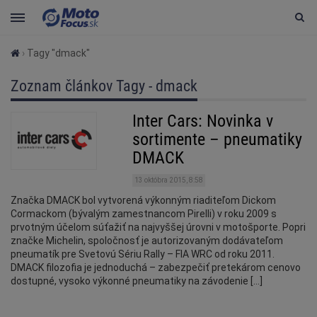
›
Tagy "dmack"
Zoznam článkov Tagy - dmack
Inter Cars: Novinka v
sortimente – pneumatiky
DMACK
13 októbra 2015, 8:58
Značka DMACK bol vytvorená výkonným riaditeľom Dickom
Cormackom (bývalým zamestnancom Pirelli) v roku 2009 s
prvotným účelom súťažiť na najvyššej úrovni v motošporte. Popri
značke Michelin, spoločnosť je autorizovaným dodávateľom
pneumatík pre Svetovú Sériu Rally – FIA ​​WRC od roku 2011.
DMACK filozofia je jednoduchá – zabezpečiť pretekárom cenovo
dostupné, vysoko výkonné pneumatiky na závodenie […]