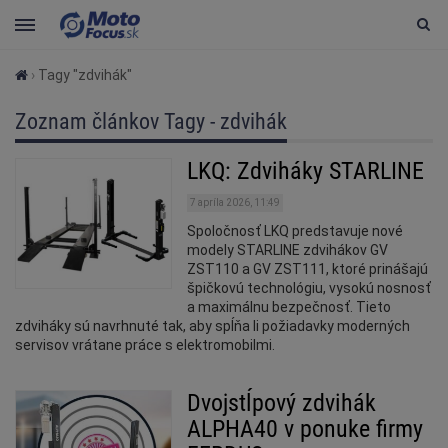
›
Tagy "zdvihák"
Zoznam článkov Tagy - zdvihák
LKQ: Zdviháky STARLINE
7 apríla 2026, 11:49
Spoločnosť LKQ predstavuje nové
modely STARLINE zdvihákov GV
ZST110 a GV ZST111, ktoré prinášajú
špičkovú technológiu, vysokú nosnosť
a maximálnu bezpečnosť. Tieto
zdviháky sú navrhnuté tak, aby spĺňa li požiadavky moderných
servisov vrátane práce s elektromobilmi.
Dvojstĺpový zdvihák
ALPHA40 v ponuke firmy