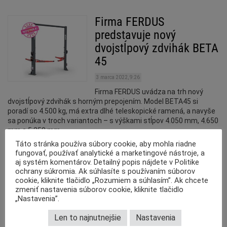
Firma FERDUS
predstavuje nový
dvojstĺpový zdvihák BETA
45
3 marca 2022, 9:26
Firma FERDUS uvádza na trh nový
dvojstĺpový zdvihák s horným prepojením. Model BETA45 si
poradí so 4.500 kg, má extra dlhé teleskopické ramená, a navyše
sa ponúka v troch variantoch – s výškami stĺpov 4.050 mm, 4.650
mm a 5.250 mm.
Táto stránka používa súbory cookie, aby mohla riadne
fungovať, používať analytické a marketingové nástroje, a
FERDUS: Nový
aj systém komentárov. Detailný popis nájdete v Politike
dvojstĺpový zdvihák
ochrany súkromia. Ak súhlasíte s používaním súborov
cookie, kliknite tlačidlo „Rozumiem a súhlasím”. Ak chcete
ALPHA45
zmeniť nastavenia súborov cookie, kliknite tlačidlo
„Nastavenia”.
17 februára 2022, 9:19
Novinky FERDUS pokračujú. Jeseň
Len to najnutnejšie
Nastavenia
minulého roka patrila vyvažovačkám,