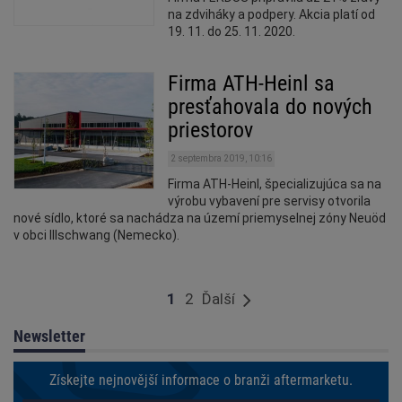
na zdviháky a podpery. Akcia platí od
19. 11. do 25. 11. 2020.
Firma ATH-Heinl sa
presťahovala do nových
priestorov
2 septembra 2019, 10:16
Firma ATH-Heinl, špecializujúca sa na
výrobu vybavení pre servisy otvorila
nové sídlo, ktoré sa nachádza na území priemyselnej zóny Neuöd
v obci Illschwang (Nemecko).
1
2
Ďalší
Newsletter
Získejte nejnovější informace o branži aftermarketu.