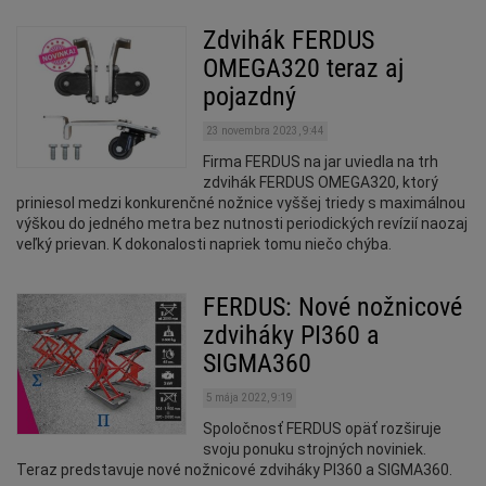
Zdvihák FERDUS
OMEGA320 teraz aj
pojazdný
23 novembra 2023, 9:44
Firma FERDUS na jar uviedla na trh
zdvihák FERDUS OMEGA320, ktorý
priniesol medzi konkurenčné nožnice vyššej triedy s maximálnou
výškou do jedného metra bez nutnosti periodických revízií naozaj
veľký prievan. K dokonalosti napriek tomu niečo chýba.
FERDUS: Nové nožnicové
zdviháky PI360 a
SIGMA360
5 mája 2022, 9:19
Spoločnosť FERDUS opäť rozširuje
svoju ponuku strojných noviniek.
Teraz predstavuje nové nožnicové zdviháky PI360 a SIGMA360.