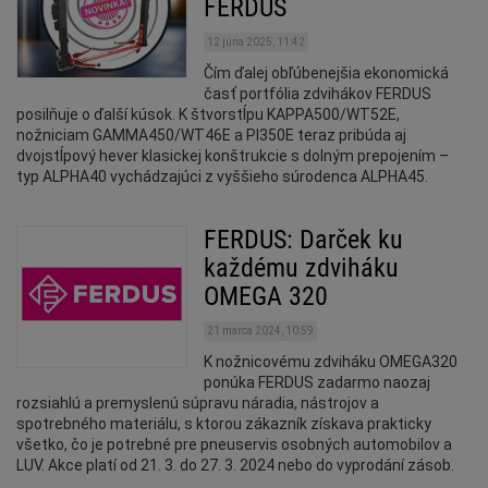
FERDUS
12 júna 2025, 11:42
Čím ďalej obľúbenejšia ekonomická
časť portfólia zdvihákov FERDUS
posilňuje o ďalší kúsok. K štvorstĺpu KAPPA500/WT52E,
nožniciam GAMMA450/WT46E a PI350E teraz pribúda aj
dvojstĺpový hever klasickej konštrukcie s dolným prepojením –
typ ALPHA40 vychádzajúci z vyššieho súrodenca ALPHA45.
FERDUS: Darček ku
každému zdviháku
OMEGA 320
21 marca 2024, 10:59
K nožnicovému zdviháku OMEGA320
ponúka FERDUS zadarmo naozaj
rozsiahlú a premyslenú súpravu náradia, nástrojov a
spotrebného materiálu, s ktorou zákazník získava prakticky
všetko, čo je potrebné pre pneuservis osobných automobilov a
LUV. Akce platí od 21. 3. do 27. 3. 2024 nebo do vyprodání zásob.