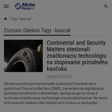
›
Tagy "kaucuk"
Zoznam článkov Tagy - kaucuk
Continental and Security
Matters otestovali
značkovaciu technológiu
na stopovanie prírodného
kaučuku
4 októbra 2021, 16:47
Výrobca prémiových pneumatík spoločnosť Continental a
spoločnosť Security Matters (SMX), zameraná na digitalizáciu
fyzických predmetov v blockchain, spolupracujú na vývoji a
testovaní značkovacej technológie pre prírodný kaučuk. Na tento
účel uzavreli nedávno obe spoločnosti zmluvu o spolupráci.