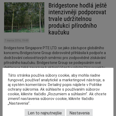
Bridgestone hodlá ještě
intenzivněji podporovat
trvale udržitelnou
produkci přírodního
kaučuku
7 marca 2016, 19:49
Bridgestone Singapore PTE LTD. se jako zástupce globálního
koncernu Bridgestone Group dobrovolně přihlásila k podpoře a
dodržování celosvětových směrnic pro zodpovědné získávání
přírodního kaučuku. Bridgestone Group se podepsáním své
deklarace také zavazuje k aktivní účasti v pilotní fázi projektu
SNR-i, zaměřeného na trvale udržitelné získávání přírodního
Táto stránka používa súbory cookie, aby mohla riadne
kaučuku – a tím činí důležité kroky k naplňování […]
fungovať, používať analytické a marketingové nástroje, a
aj systém komentárov. Detailný popis nájdete v Politike
ochrany súkromia. Ak súhlasíte s používaním súborov
cookie, kliknite tlačidlo „Rozumiem a súhlasím”. Ak chcete
zmeniť nastavenia súborov cookie, kliknite tlačidlo
Newsletter
„Nastavenia”.
Len to najnutnejšie
Nastavenia
Získejte nejnovější informace o branži aftermarketu.